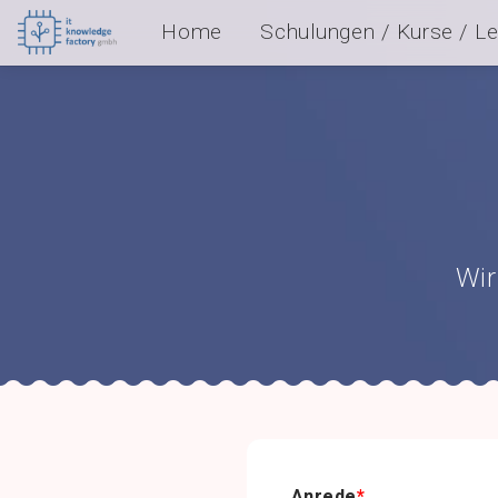
Home
Schulungen / Kurse / L
Erwachsene
Jugendliche
Ferienkurse
Wir
Anrede
*