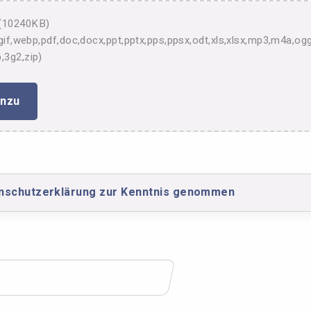
 (10240KB)
g,gif,webp,pdf,doc,docx,ppt,pptx,pps,ppsx,odt,xls,xlsx,mp3,m4a
,3g2,zip)
inzu
enschutzerklärung zur Kenntnis genommen