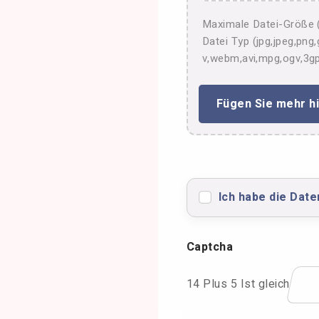
Maximale Datei-Größe
Datei Typ (jpg,jpeg,pn
v,webm,avi,mpg,ogv,3gp
Fügen Sie mehr h
Ich habe die Dat
Captcha
14 Plus 5 Ist gleich