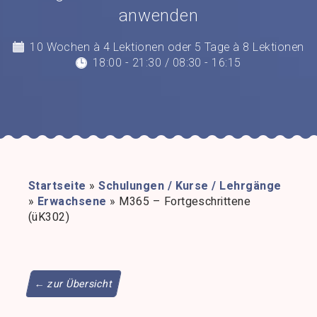
anwenden
10 Wochen à 4 Lektionen oder 5 Tage à 8 Lektionen
18:00 - 21:30 / 08:30 - 16:15
Startseite
»
Schulungen / Kurse / Lehrgänge
»
Erwachsene
»
M365 – Fortgeschrittene
(üK302)
← zur Übersicht